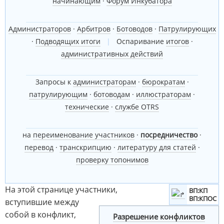
начинающим
·
Форум Инкубатора
Администраторов
·
Арбитров
·
Ботоводов
·
Патрулирующих
·
Подводящих итоги
|
Оспаривание
итогов
·
административных действий
Запросы к
администраторам
·
бюрократам
·
патрулирующим
·
ботоводам
·
иллюстраторам
·
технические
·
службе OTRS
на
переименование участников
·
посредничество
·
перевод
·
транскрипцию
·
литературу для статей
·
проверку топонимов
На этой странице участники,
ВП:КП
ВП:КПОС
вступившие между
собой в конфликт,
Разрешение конфликтов