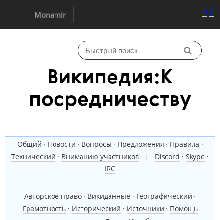
п
·
р
Monamir
Википедия:К
посредничеству
Общий
·
Новости
·
Вопросы
·
Предложения
·
Правила
·
Технический
·
Вниманию участников
|
Discord
·
Skype
·
IRC
Авторское право
·
Викиданные
·
Географический
·
Грамотность
·
Исторический
·
Источники
·
Помощь