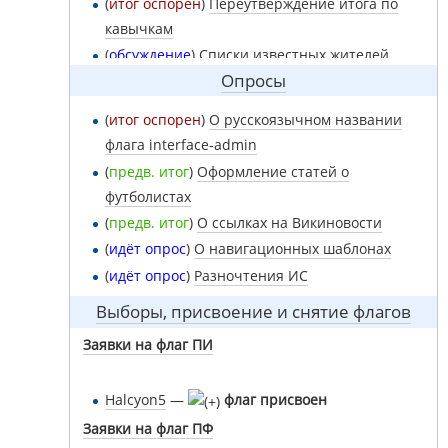
(
итог оспорен
)
Переутверждение итога по
кавычкам
(
обсуждение
)
Списки известных жителей
Опросы
(
обсуждение
)
Навигационные шаблоны
(
итог оспорен
)
О русскоязычном названии
флага interface-admin
(
предв. итог
)
Оформление статей о
футболистах
(
предв. итог
)
О ссылках на Викиновости
(
идёт опрос
)
О навигационных шаблонах
(
идёт опрос
)
Разночтения ИС
Выборы, присвоение и снятие флагов
Заявки на флаг
ПИ
Halcyon5
—
флаг присвоен
Заявки на флаг
ПФ