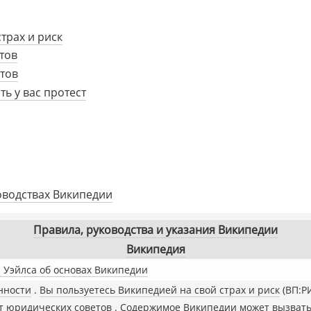
трах и риск
тов
етов
ь у вас протест
оводствах Википедии
Правила, руководства и указания Википедии
Википедия
Уэйлса об основах Википедии
нности
Вы пользуетесь Википедией на свой страх и риск
(ВП:Р
т юридических советов
Содержимое Википедии может вызвать 