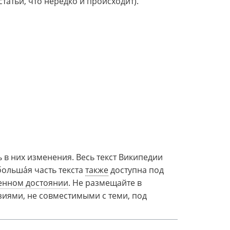
татьи, что нередко и происходит).
в них изменения. Весь текст Википедии
больша́я часть текста
также
доступна под
енном достоянии
. Не размещайте в
иями, не совместимыми с теми, под