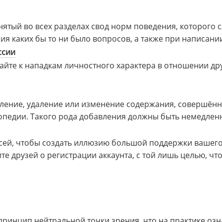
нятый во всех разделах свод норм поведения, которого 
ния каких бы то ни было вопросов, а также при написани
ссии
гайте к нападкам личностного характера в отношении др
ление, удаление или изменение содержания, совершён
опедии. Такого рода добавления должны быть немедлен
сей, чтобы создать иллюзию большой поддержки вашего
те друзей о регистрации аккаунта, с той лишь целью, чт
принцип нейтральной точки зрения, что на практике оз