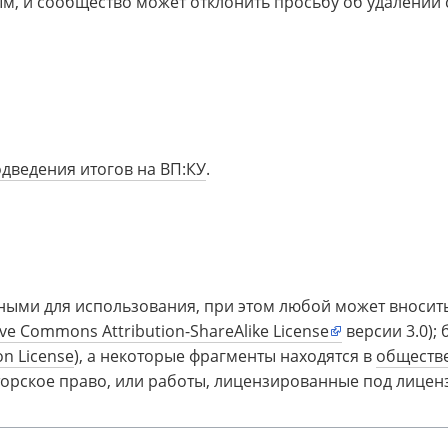
м, и сообщество может отклонить просьбу об удалении с
дведения итогов на ВП:КУ
.
ыми для использования, при этом любой может вносить 
ive Commons Attribution-ShareAlike License
версии 3.0); 
n License
), а некоторые фрагменты находятся в
обществ
рское право, или работы, лицензированные под лиценз