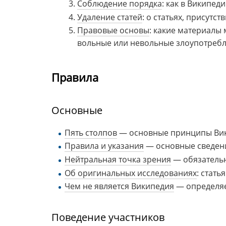
Соблюдение порядка
: как в Википе
Удаление статей
: о статьях, присутс
Правовые основы
: какие материалы 
вольные или невольные злоупотребл
Правила
Основные
Пять столпов
— основные принципы Вик
Правила и указания
— основные сведения
Нейтральная точка зрения
— обязательн
Об оригинальных исследованиях
: стать
Чем не является Википедия
— определяе
Поведение участников