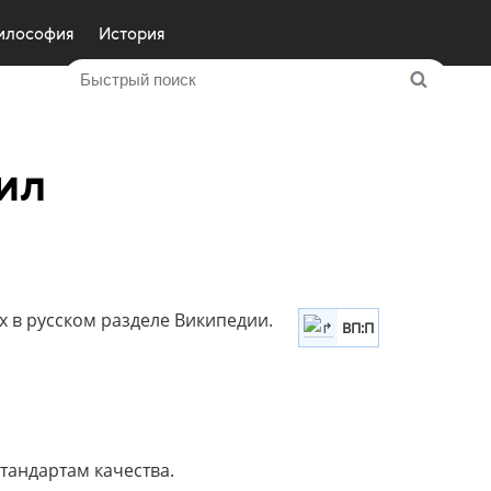
илософия
История
ил
 в русском разделе Википедии.
ВП:П
стандартам качества.